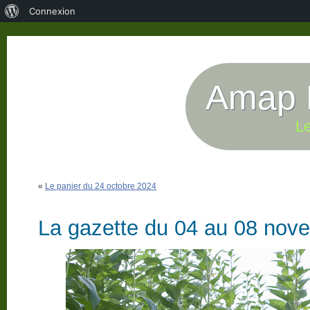
À
Connexion
propos
de
WordPress
Amap P
Le
«
Le panier du 24 octobre 2024
La gazette du 04 au 08 nov