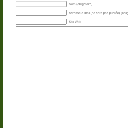
Nom (obligatoire)
Adresse e-mail (ne sera pas publiée) (oblig
Site Web