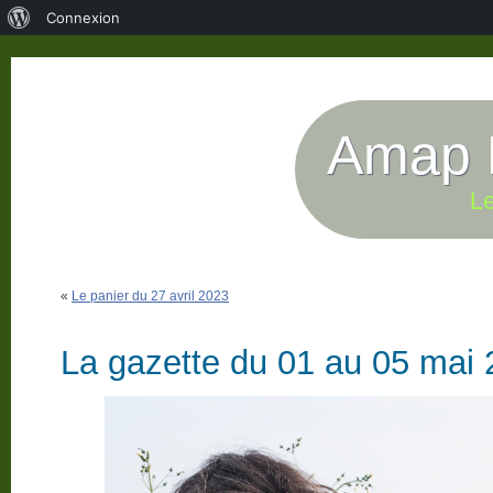
À
Connexion
propos
de
WordPress
Amap P
Le
«
Le panier du 27 avril 2023
La gazette du 01 au 05 mai