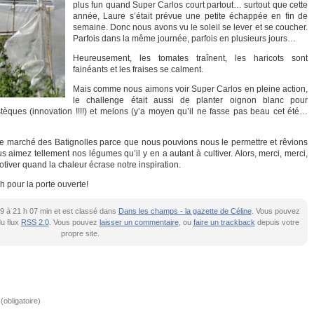
plus fun quand Super Carlos court partout… surtout que cette
année, Laure s’était prévue une petite échappée en fin de
semaine. Donc nous avons vu le soleil se lever et se coucher.
Parfois dans la même journée, parfois en plusieurs jours…
Heureusement, les tomates traînent, les haricots sont
fainéants et les fraises se calment.
Mais comme nous aimons voir Super Carlos en pleine action,
le challenge était aussi de planter oignon blanc pour
pastèques (innovation !!!!) et melons (y’a moyen qu’il ne fasse pas beau cet été…
le marché des Batignolles parce que nous pouvions nous le permettre et rêvions
s aimez tellement nos légumes qu’il y en a autant à cultiver. Alors, merci, merci,
tiver quand la chaleur écrase notre inspiration.
 pour la porte ouverte!
2019 à 21 h 07 min et est classé dans
Dans les champs - la gazette de Céline
. Vous pouvez
du flux
RSS 2.0
. Vous pouvez
laisser un commentaire
, ou
faire un trackback
depuis votre
propre site.
obligatoire)