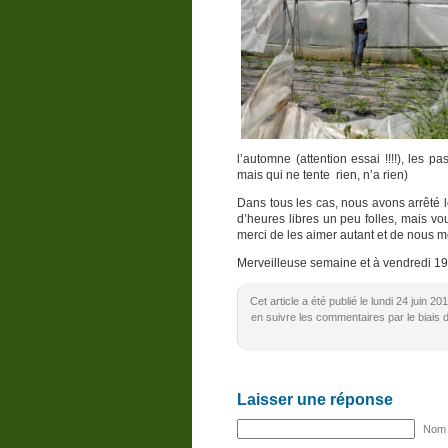
l’automne (attention essai !!!!), les 
mais qui ne tente rien, n’a rien)
Dans tous les cas, nous avons arrêté 
d’heures libres un peu folles, mais vou
merci de les aimer autant et de nous mo
Merveilleuse semaine et à vendredi 19h
Cet article a été publié le lundi 24 juin 
en suivre les commentaires par le biais 
Laisser une réponse
Nom (