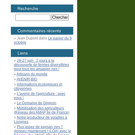
Recherche
Commentaires récents
Jean Dupont
dans
Le panier du 9
octobre
Liens
26-27 juin : 2 jours à la
découverte de fermes diversifiées
pour tous les amapien·nes !
Artisans du monde
AVENIR-BIO
Informations écologiques et
citoyennes
L'avenir de l'agriculture : avec
vous !
Le Domaine de Grignon
Mobilisation des agriculteurs
(Réseau des AMAP Île de France)
Notre producteur de volailles à
Longnes
Plus assez de paysan·nes ?
Agissez maintenant ! (LOA) avec le