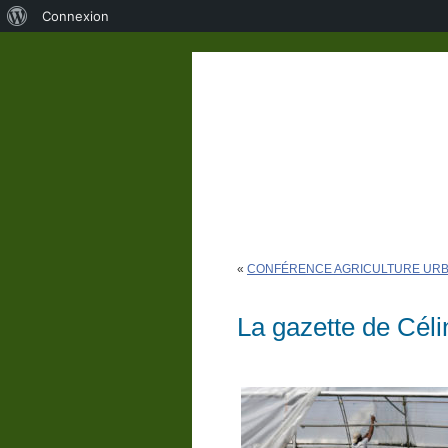
À
Connexion
propos
de
WordPress
«
CONFÉRENCE AGRICULTURE URBAINE
La gazette de Céli