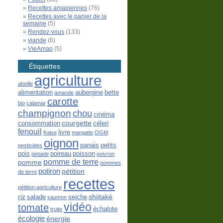
Recettes amapiennes
(76)
Recettes avec le panier de la
semaine
(5)
Rendez-vous
(133)
viande
(6)
VieAmap
(5)
Étiquettes
agriculture
abeille
alimentation
aubergine
bette
amande
carotte
bio
calamar
champignon
chou
cinéma
courgette
consommation
céleri
fenouil
livre
fraise
margatte
OGM
oignon
panais
petits
pesticides
pois
poireau
poisson
pintade
poivron
pomme de terre
pomme
pommes
potiron
pétition
de terre
recettes
pétition;agriculture
riz
shiitaké
salade
seiche
saumon
vidéo
tomate
échalote
truite
écologie
énergie