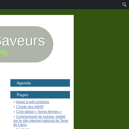
Saveurs
78)
Agenda
Pages
Appel à prêt solidaire
Charte des AMAP
Ciné-débat « Terres fermes »
Communiqué de presse, publié
sur le site internet national de Terre
de Liens