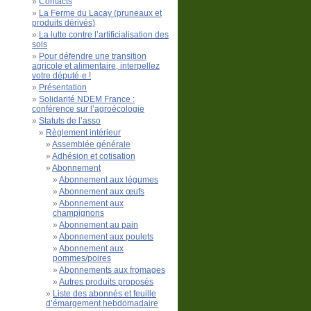
Contacts
La Ferme du Lacay (pruneaux et
produits dérivés)
La lutte contre l’artificialisation des
sols
Pour défendre une transition
agricole et alimentaire, interpellez
votre député·e !
Présentation
Solidarité NDEM France :
conférence sur l’agroécologie
Statuts de l’asso
Règlement intérieur
Assemblée générale
Adhésion et cotisation
Abonnement
Abonnement aux légumes
Abonnement aux œufs
Abonnement aux
champignons
Abonnement au pain
Abonnement aux poulets
Abonnement aux
pommes/poires
Abonnements aux fromages
Autres produits proposés
Liste des abonnés et feuille
d’émargement hebdomadaire