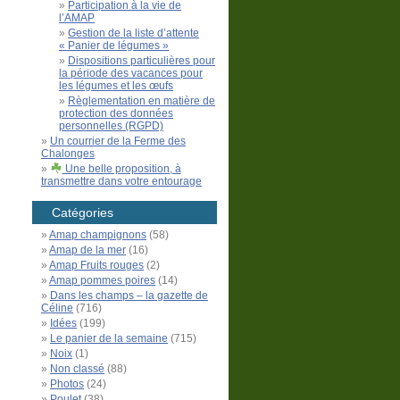
Participation à la vie de
l’AMAP
Gestion de la liste d’attente
« Panier de légumes »
Dispositions particulières pour
la période des vacances pour
les légumes et les œufs
Règlementation en matière de
protection des données
personnelles (RGPD)
Un courrier de la Ferme des
Chalonges
Une belle proposition, à
transmettre dans votre entourage
Catégories
Amap champignons
(58)
Amap de la mer
(16)
Amap Fruits rouges
(2)
Amap pommes poires
(14)
Dans les champs – la gazette de
Céline
(716)
Idées
(199)
Le panier de la semaine
(715)
Noix
(1)
Non classé
(88)
Photos
(24)
Poulet
(38)