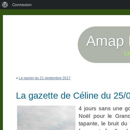
À
Connexion
propos
de
WordPress
Amap P
Le
«
Le panier du 21 septembre 2017
La gazette de Céline du 25/
4 jours sans une go
Noël pour le Gran
tapante, le bruit du