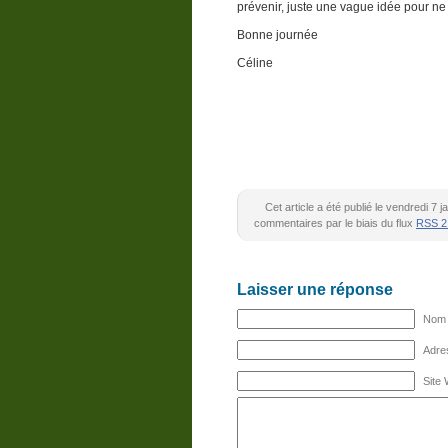
prévenir, juste une vague idée pour ne
Bonne journée
Céline
Cet article a été publié le vendredi 7
commentaires par le biais du flux
RSS 2
Laisser une réponse
Nom (
Adres
Site