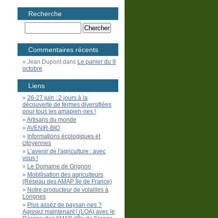
Recherche
Commentaires récents
Jean Dupont
dans
Le panier du 9
octobre
Liens
26-27 juin : 2 jours à la
découverte de fermes diversifiées
pour tous les amapien·nes !
Artisans du monde
AVENIR-BIO
Informations écologiques et
citoyennes
L'avenir de l'agriculture : avec
vous !
Le Domaine de Grignon
Mobilisation des agriculteurs
(Réseau des AMAP Île de France)
Notre producteur de volailles à
Longnes
Plus assez de paysan·nes ?
Agissez maintenant ! (LOA) avec le