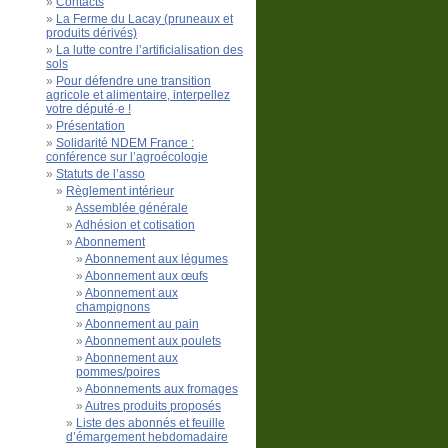
Contacts
La Ferme du Lacay (pruneaux et
produits dérivés)
La lutte contre l’artificialisation des
sols
Pour défendre une transition
agricole et alimentaire, interpellez
votre député·e !
Présentation
Solidarité NDEM France :
conférence sur l’agroécologie
Statuts de l’asso
Règlement intérieur
Assemblée générale
Adhésion et cotisation
Abonnement
Abonnement aux légumes
Abonnement aux œufs
Abonnement aux
champignons
Abonnement au pain
Abonnement aux poulets
Abonnement aux
pommes/poires
Abonnements aux fromages
Autres produits proposés
Liste des abonnés et feuille
d’émargement hebdomadaire