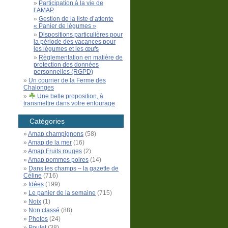
Participation à la vie de
l’AMAP
Gestion de la liste d’attente
« Panier de légumes »
Dispositions particulières pour
la période des vacances pour
les légumes et les œufs
Règlementation en matière de
protection des données
personnelles (RGPD)
Un courrier de la Ferme des
Chalonges
Une belle proposition, à
transmettre dans votre entourage
Catégories
Amap champignons
(58)
Amap de la mer
(16)
Amap Fruits rouges
(2)
Amap pommes poires
(14)
Dans les champs – la gazette de
Céline
(716)
Idées
(199)
Le panier de la semaine
(715)
Noix
(1)
Non classé
(88)
Photos
(24)
Poulet
(38)