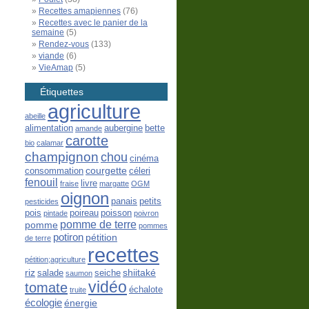
Recettes amapiennes
(76)
Recettes avec le panier de la
semaine
(5)
Rendez-vous
(133)
viande
(6)
VieAmap
(5)
Étiquettes
agriculture
abeille
alimentation
aubergine
bette
amande
carotte
bio
calamar
champignon
chou
cinéma
courgette
consommation
céleri
fenouil
livre
fraise
margatte
OGM
oignon
panais
petits
pesticides
pois
poireau
poisson
pintade
poivron
pomme de terre
pomme
pommes
potiron
pétition
de terre
recettes
pétition;agriculture
riz
shiitaké
salade
seiche
saumon
vidéo
tomate
échalote
truite
écologie
énergie