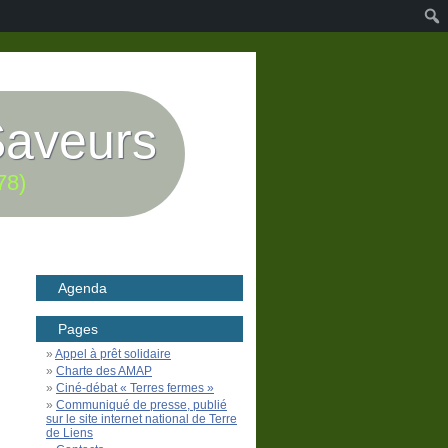
Saveurs
78)
Agenda
Pages
Appel à prêt solidaire
Charte des AMAP
Ciné-débat « Terres fermes »
Communiqué de presse, publié
sur le site internet national de Terre
de Liens