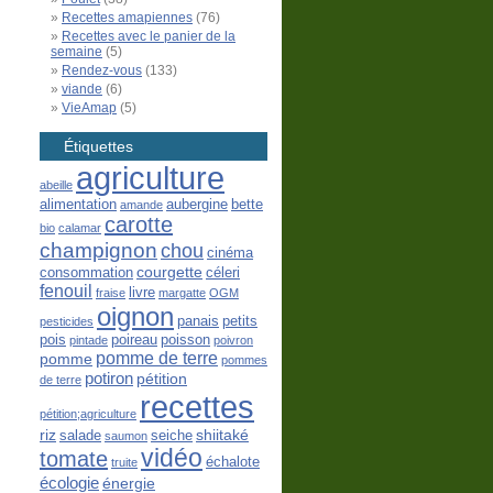
Recettes amapiennes
(76)
Recettes avec le panier de la
semaine
(5)
Rendez-vous
(133)
viande
(6)
VieAmap
(5)
Étiquettes
agriculture
abeille
alimentation
aubergine
bette
amande
carotte
bio
calamar
champignon
chou
cinéma
courgette
consommation
céleri
fenouil
livre
fraise
margatte
OGM
oignon
panais
petits
pesticides
pois
poireau
poisson
pintade
poivron
pomme de terre
pomme
pommes
potiron
pétition
de terre
recettes
pétition;agriculture
riz
shiitaké
salade
seiche
saumon
vidéo
tomate
échalote
truite
écologie
énergie