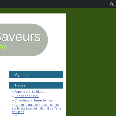
Saveurs
78)
Agenda
Pages
Appel à prêt solidaire
Charte des AMAP
Ciné-débat « Terres fermes »
Communiqué de presse, publié
sur le site internet national de Terre
de Liens