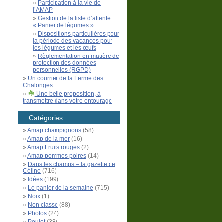
Participation à la vie de
l’AMAP
Gestion de la liste d’attente
« Panier de légumes »
Dispositions particulières pour
la période des vacances pour
les légumes et les œufs
Règlementation en matière de
protection des données
personnelles (RGPD)
Un courrier de la Ferme des
Chalonges
Une belle proposition, à
transmettre dans votre entourage
Catégories
Amap champignons
(58)
Amap de la mer
(16)
Amap Fruits rouges
(2)
Amap pommes poires
(14)
Dans les champs – la gazette de
Céline
(716)
Idées
(199)
Le panier de la semaine
(715)
Noix
(1)
Non classé
(88)
Photos
(24)
Poulet
(38)