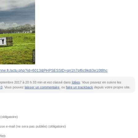
aysanne.fr./actu.php?id=6013&PHPSESSID=qn1h7pf6c9kdi3e10t8hc
4 septembre 2017 à 20 h 33 min et est classé dans
Idées
. Vous pouvez en suivre les
.0
. Vous pouvez
laisser un commentaire
, ou
faire un trackback
depuis votre propre site.
obligatoire)
se e-mail (ne sera pas publiée) (obligatoire)
 Web