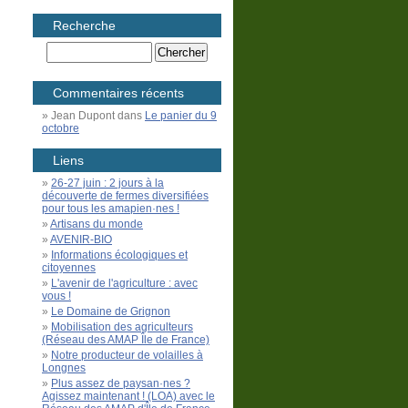
Recherche
Commentaires récents
Jean Dupont
dans
Le panier du 9
octobre
Liens
26-27 juin : 2 jours à la
découverte de fermes diversifiées
pour tous les amapien·nes !
Artisans du monde
AVENIR-BIO
Informations écologiques et
citoyennes
L'avenir de l'agriculture : avec
vous !
Le Domaine de Grignon
Mobilisation des agriculteurs
(Réseau des AMAP Île de France)
Notre producteur de volailles à
Longnes
Plus assez de paysan·nes ?
Agissez maintenant ! (LOA) avec le