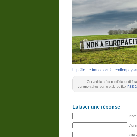
http://ile-de-france.confederationp
Cet article a été publié le lundi 
commentaires par le biais du flux
RSS 2
Laisser une réponse
Nom (
Adres
Site