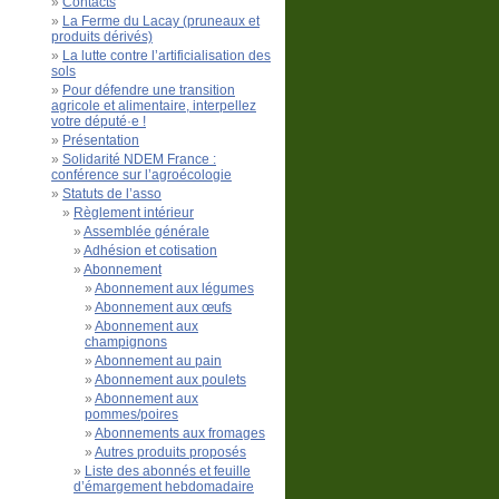
Contacts
La Ferme du Lacay (pruneaux et
produits dérivés)
La lutte contre l’artificialisation des
sols
Pour défendre une transition
agricole et alimentaire, interpellez
votre député·e !
Présentation
Solidarité NDEM France :
conférence sur l’agroécologie
Statuts de l’asso
Règlement intérieur
Assemblée générale
Adhésion et cotisation
Abonnement
Abonnement aux légumes
Abonnement aux œufs
Abonnement aux
champignons
Abonnement au pain
Abonnement aux poulets
Abonnement aux
pommes/poires
Abonnements aux fromages
Autres produits proposés
Liste des abonnés et feuille
d’émargement hebdomadaire