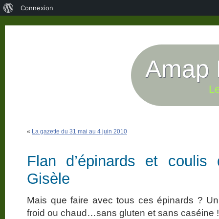
À
Connexion
propos
de
WordPress
Amap P
Le
«
La gazette du 31 mai au 4 juin 2010
Flan d’épinards et coulis
Gisèle
Mais que faire avec tous ces épinards ? Un f
froid ou chaud…sans gluten et sans caséine !