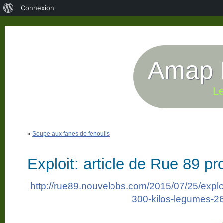
À
Connexion
propos
de
WordPress
Amap P
Le
«
Soupe aux fanes de fenouils
Exploit: article de Rue 89 p
http://rue89.nouvelobs.com/2015/07/25/exploi
300-kilos-legumes-2