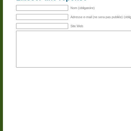
Nom (obligatoire)
Adresse e-mail (ne sera pas publiée) (oblig
Site Web