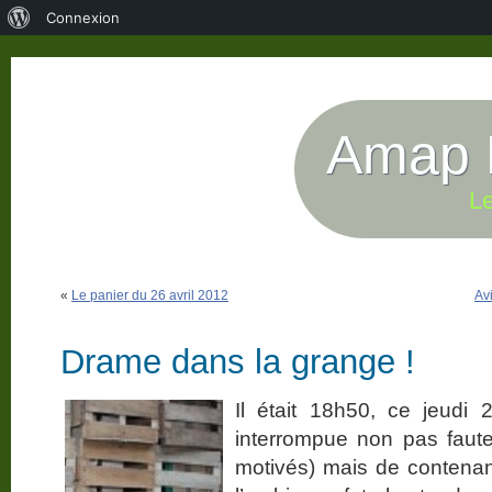
À
Connexion
propos
de
WordPress
Amap P
Le
«
Le panier du 26 avril 2012
Avi
Drame dans la grange !
Il était 18h50, ce jeudi 
interrompue non pas faute
motivés) mais de contenant