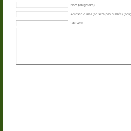
Nom (obligatoire)
Adresse e-mail (ne sera pas publiée) (oblig
Site Web