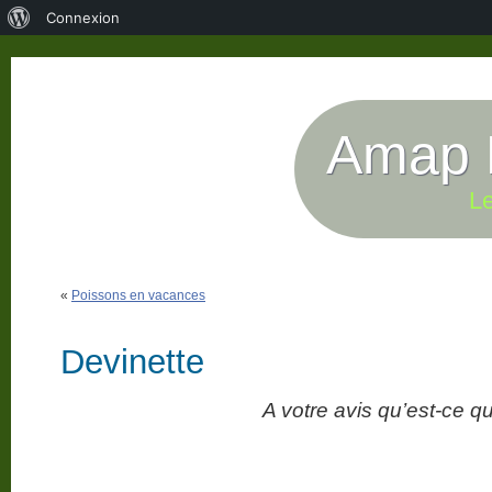
À
Connexion
propos
de
WordPress
Amap P
Le
«
Poissons en vacances
Devinette
A votre avis qu’est-ce qu