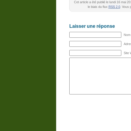
Cet article a été publié le lundi 16 mai 
le biais du flux
RSS 2.0
. Vous
Laisser une réponse
Nom (
Adres
Site