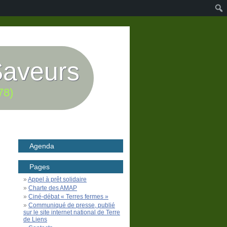
Saveurs
78)
Agenda
Pages
Appel à prêt solidaire
Charte des AMAP
Ciné-débat « Terres fermes »
Communiqué de presse, publié
sur le site internet national de Terre
de Liens