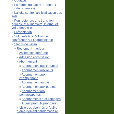
Contacts
La Ferme du Lacay (pruneaux et
produits dérivés)
La lutte contre l’artificialisation des
sols
Pour défendre une transition
agricole et alimentaire, interpellez
votre député·e !
Présentation
Solidarité NDEM France :
conférence sur l’agroécologie
Statuts de l’asso
Règlement intérieur
Assemblée générale
Adhésion et cotisation
Abonnement
Abonnement aux légumes
Abonnement aux œufs
Abonnement aux
champignons
Abonnement au pain
Abonnement aux poulets
Abonnement aux
pommes/poires
Abonnements aux fromages
Autres produits proposés
Liste des abonnés et feuille
d’émargement hebdomadaire