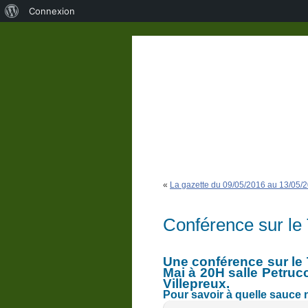
À
Connexion
propos
de
WordPress
«
La gazette du 09/05/2016 au 13/05/
Conférence sur le
Une conférence sur le 
Mai à 20H salle Petrucc
Villepreux.
Pour savoir à quelle sauce