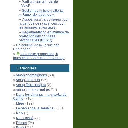
Participation à la vie de
l’AMAP
Gestion de la liste d’attente
« Panier de légumes »
Dispositions particulières pour
la période des vacances pour
les légumes et les œufs
Règlementation en matière de
protection des données
personnelles (RGPD)
Un courrier de la Ferme des
Chalonges
Une belle proposition, à
transmettre dans votre entourage
Catégories
Amap champignons
(58)
Amap de la mer
(16)
Amap Fruits rouges
(2)
Amap pommes poires
(14)
Dans les champs – la gazette de
Céline
(716)
Idées
(199)
Le panier de la semaine
(715)
Noix
(1)
Non classé
(88)
Photos
(24)
Poulet
(38)