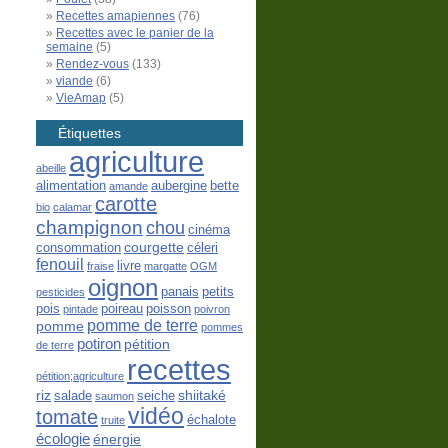
Recettes amapiennes
(76)
Recettes avec le panier de la
semaine
(5)
Rendez-vous
(133)
viande
(6)
VieAmap
(5)
Étiquettes
agriculture
abeille
alimentation
aubergine
bette
amande
carotte
bio
calamar
champignon
chou
cinéma
courgette
consommation
céleri
fenouil
livre
fraise
margatte
OGM
oignon
panais
petits
pesticides
pois
poireau
poisson
pintade
poivron
pomme de terre
pomme
pommes
potiron
pétition
de terre
recettes
pétition;agriculture
riz
shiitaké
salade
seiche
saumon
vidéo
tomate
échalote
truite
écologie
énergie