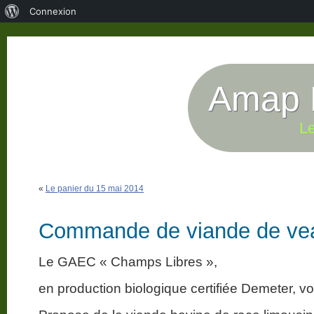
À
Connexion
propos
de
WordPress
Amap P
Le
«
Le panier du 15 mai 2014
Commande de viande de ve
Le GAEC « Champs Libres »,
en production biologique certifiée Demeter, v