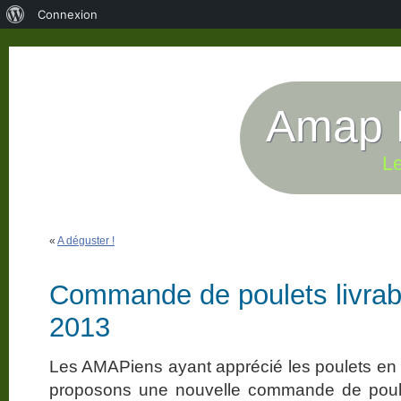
À
Connexion
propos
de
WordPress
Amap P
Le
«
A déguster !
Commande de poulets livrable
2013
Les AMAPiens ayant apprécié les poulets en f
proposons une nouvelle commande de poulets