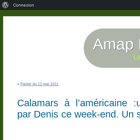
À
Connexion
propos
de
WordPress
Amap P
Le
«
Panier du 12 mai 2011
Calamars à l’américaine :
par Denis ce week-end. Un s