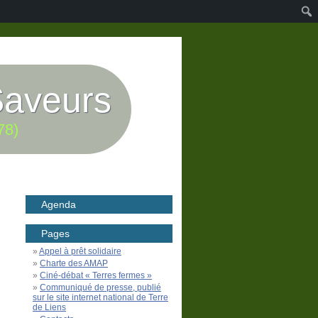
Saveurs
78)
Agenda
Pages
Appel à prêt solidaire
Charte des AMAP
Ciné-débat « Terres fermes »
Communiqué de presse, publié
sur le site internet national de Terre
de Liens