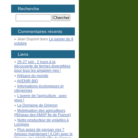
Recherche
Commentaires récents
Jean Dupont
dans
Le panier du 9
octobre
Liens
26-27 juin : 2 jours à la
découverte de fermes diversifiées
pour tous les amapien·nes !
Artisans du monde
AVENIR-BIO
Informations écologiques et
citoyennes
L'avenir de l'agriculture : avec
vous !
Le Domaine de Grignon
Mobilisation des agriculteurs
(Réseau des AMAP Île de France)
Notre producteur de volailles à
Longnes
Plus assez de paysan·nes ?
Agissez maintenant ! (LOA) avec le