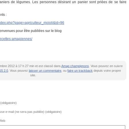
aniers de légumes. Les personnes désirant un panier sont priées de se faire
nts :
/index.php?page=agriculteur_moioli&id=96
ienvenues pour être publiées sur le blog
/recettes-amapiennes/
tembre 2012 à 17 h 27 min et est classé dans
Amap champignons
. Vous pouvez en suivre
S 2.0
. Vous pouvez
laisser un commentaire
, ou
faire un trackback
depuis votre propre
site.
obligatoire)
se e-mail (ne sera pas publiée) (obligatoire)
 Web