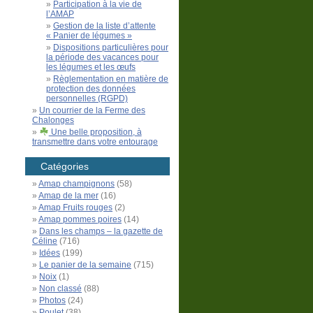
Participation à la vie de
l’AMAP
Gestion de la liste d’attente
« Panier de légumes »
Dispositions particulières pour
la période des vacances pour
les légumes et les œufs
Règlementation en matière de
protection des données
personnelles (RGPD)
Un courrier de la Ferme des
Chalonges
Une belle proposition, à
transmettre dans votre entourage
Catégories
Amap champignons
(58)
Amap de la mer
(16)
Amap Fruits rouges
(2)
Amap pommes poires
(14)
Dans les champs – la gazette de
Céline
(716)
Idées
(199)
Le panier de la semaine
(715)
Noix
(1)
Non classé
(88)
Photos
(24)
Poulet
(38)