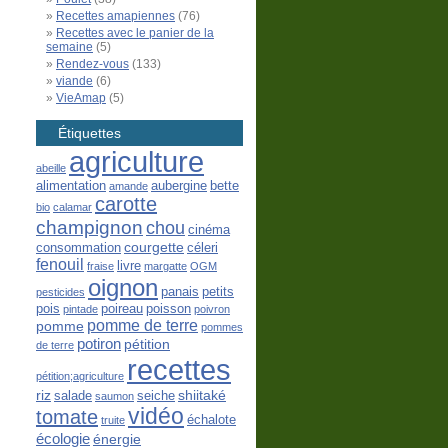
Recettes amapiennes
(76)
Recettes avec le panier de la
semaine
(5)
Rendez-vous
(133)
viande
(6)
VieAmap
(5)
Étiquettes
agriculture
abeille
alimentation
aubergine
bette
amande
carotte
bio
calamar
champignon
chou
cinéma
courgette
consommation
céleri
fenouil
livre
fraise
margatte
OGM
oignon
panais
petits
pesticides
pois
poireau
poisson
pintade
poivron
pomme de terre
pomme
pommes
potiron
pétition
de terre
recettes
pétition;agriculture
riz
shiitaké
salade
seiche
saumon
vidéo
tomate
échalote
truite
écologie
énergie