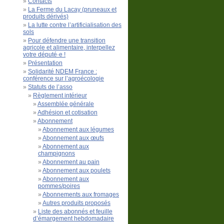
Contacts
La Ferme du Lacay (pruneaux et
produits dérivés)
La lutte contre l’artificialisation des
sols
Pour défendre une transition
agricole et alimentaire, interpellez
votre député·e !
Présentation
Solidarité NDEM France :
conférence sur l’agroécologie
Statuts de l’asso
Règlement intérieur
Assemblée générale
Adhésion et cotisation
Abonnement
Abonnement aux légumes
Abonnement aux œufs
Abonnement aux
champignons
Abonnement au pain
Abonnement aux poulets
Abonnement aux
pommes/poires
Abonnements aux fromages
Autres produits proposés
Liste des abonnés et feuille
d’émargement hebdomadaire