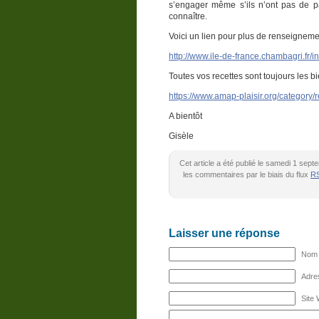
s’engager même s’ils n’ont pas de p
connaître.
Voici un lien pour plus de renseigneme
http://www.ile-de-france.chambagri.fr
Toutes vos recettes sont toujours les b
https://www.amap-plaisir.org/category
A bientôt
Gisèle
Cet article a été publié le samedi 1 sep
les commentaires par le biais du flux
RS
Laisser une réponse
Nom (
Adres
Site