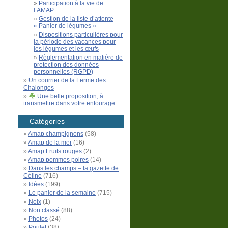
Participation à la vie de
l’AMAP
Gestion de la liste d’attente
« Panier de légumes »
Dispositions particulières pour
la période des vacances pour
les légumes et les œufs
Règlementation en matière de
protection des données
personnelles (RGPD)
Un courrier de la Ferme des
Chalonges
Une belle proposition, à
transmettre dans votre entourage
Catégories
Amap champignons
(58)
Amap de la mer
(16)
Amap Fruits rouges
(2)
Amap pommes poires
(14)
Dans les champs – la gazette de
Céline
(716)
Idées
(199)
Le panier de la semaine
(715)
Noix
(1)
Non classé
(88)
Photos
(24)
Poulet
(38)