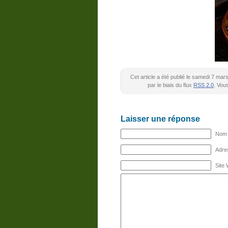
Cet article a été publié le samedi 7 ma
par le biais du flux
RSS 2.0
. Vou
Laisser une réponse
Nom (
Adres
Site