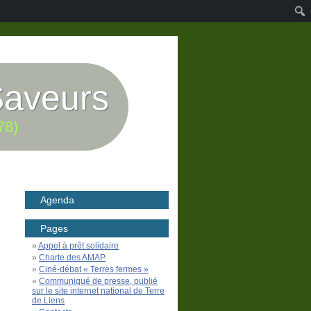
Saveurs
78)
Agenda
Pages
Appel à prêt solidaire
Charte des AMAP
Ciné-débat « Terres fermes »
Communiqué de presse, publié
sur le site internet national de Terre
de Liens