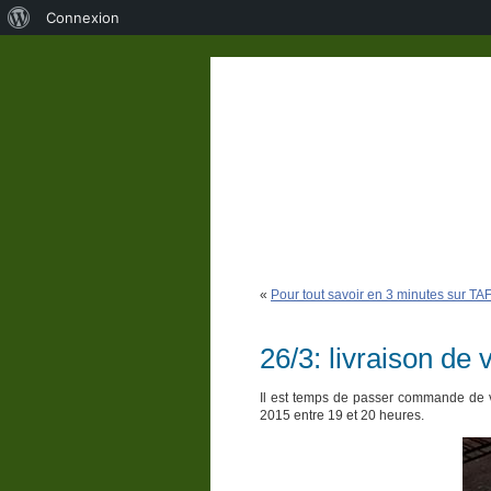
À
Connexion
propos
de
WordPress
«
Pour tout savoir en 3 minutes sur TA
26/3: livraison de 
Il est temps de passer commande de vo
2015 entre 19 et 20 heures.