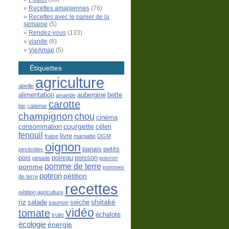
Recettes amapiennes
(76)
Recettes avec le panier de la
semaine
(5)
Rendez-vous
(133)
viande
(6)
VieAmap
(5)
Étiquettes
agriculture
abeille
alimentation
aubergine
bette
amande
carotte
bio
calamar
champignon
chou
cinéma
courgette
consommation
céleri
fenouil
livre
fraise
margatte
OGM
oignon
panais
petits
pesticides
pois
poireau
poisson
pintade
poivron
pomme de terre
pomme
pommes
potiron
pétition
de terre
recettes
pétition;agriculture
riz
shiitaké
salade
seiche
saumon
vidéo
tomate
échalote
truite
écologie
énergie