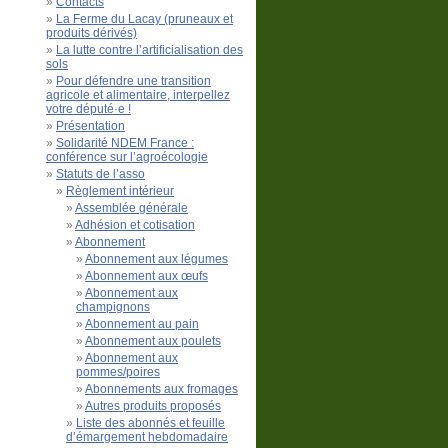
Contacts
La Ferme du Lacay (pruneaux et
produits dérivés)
La lutte contre l’artificialisation des
sols
Pour défendre une transition
agricole et alimentaire, interpellez
votre député·e !
Présentation
Solidarité NDEM France :
conférence sur l’agroécologie
Statuts de l’asso
Règlement intérieur
Assemblée générale
Adhésion et cotisation
Abonnement
Abonnement aux légumes
Abonnement aux œufs
Abonnement aux
champignons
Abonnement au pain
Abonnement aux poulets
Abonnement aux
pommes/poires
Abonnements aux fromages
Autres produits proposés
Liste des abonnés et feuille
d’émargement hebdomadaire