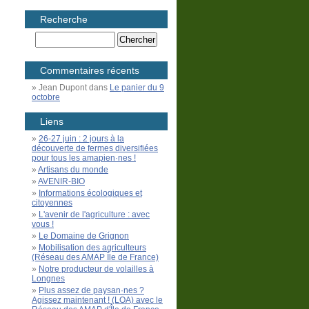
Recherche
Commentaires récents
Jean Dupont
dans
Le panier du 9
octobre
Liens
26-27 juin : 2 jours à la
découverte de fermes diversifiées
pour tous les amapien·nes !
Artisans du monde
AVENIR-BIO
Informations écologiques et
citoyennes
L'avenir de l'agriculture : avec
vous !
Le Domaine de Grignon
Mobilisation des agriculteurs
(Réseau des AMAP Île de France)
Notre producteur de volailles à
Longnes
Plus assez de paysan·nes ?
Agissez maintenant ! (LOA) avec le