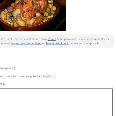
rs 2015 à 9 h 58 min et est classé dans
Poulet
. Vous pouvez en suivre les commentaires
s pouvez
laisser un commentaire
, ou
faire un trackback
depuis votre propre site.
obligatoire)
se e-mail (ne sera pas publiée) (obligatoire)
 Web