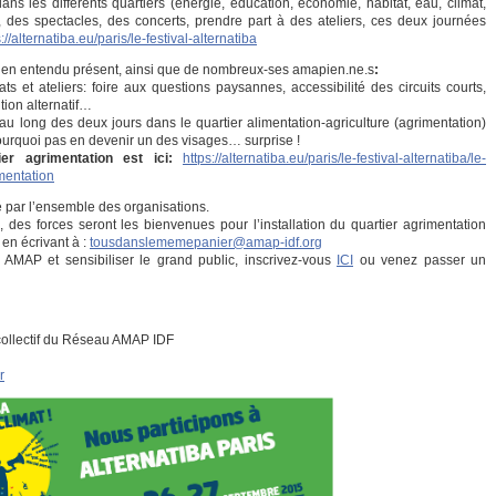
 les différents quartiers (énergie, éducation, économie, habitat, eau, climat,
 des spectacles, des concerts, prendre part à des ateliers, ces deux journées
://alternatiba.eu/paris/le-festival-alternatiba
en entendu présent, ainsi que de nombreux-ses amapien.ne.s
:
s et ateliers: foire aux questions paysannes, accessibilité des circuits courts,
ion alternatif…
au long des deux jours dans le quartier alimentation-agriculture (agrimentation)
pourquoi pas en devenir un des visages… surprise !
r agrimentation est ici:
https://alternatiba.eu/paris/le-festival-alternatiba/le-
mentation
é par l’ensemble des organisations.
, des forces seront les bienvenues pour l’installation du quartier agrimentation
en écrivant à :
tousdanslememepanier@amap-idf.org
AMAP et sensibiliser le grand public, inscrivez-vous
ICI
ou venez passer un
e collectif du Réseau AMAP IDF
r