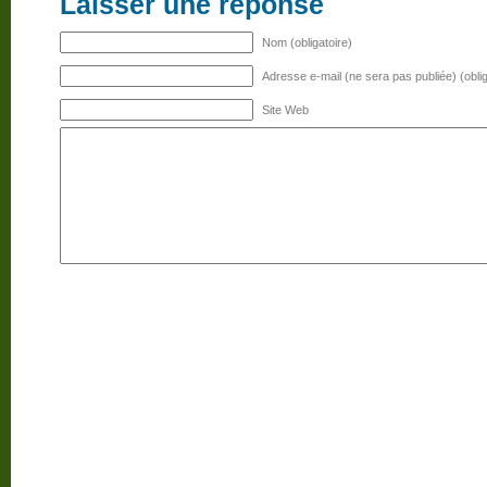
Laisser une réponse
Nom (obligatoire)
Adresse e-mail (ne sera pas publiée) (oblig
Site Web