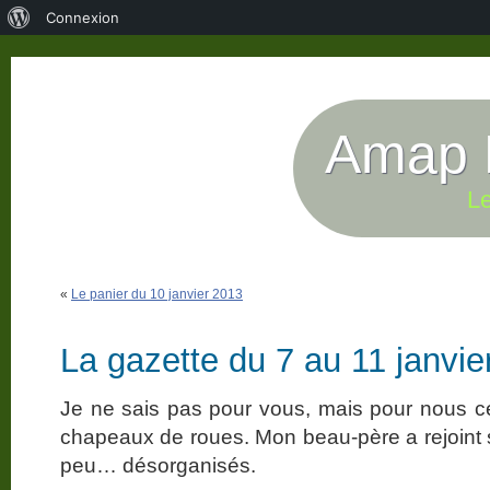
À
Connexion
propos
de
WordPress
Amap P
Le
«
Le panier du 10 janvier 2013
La gazette du 7 au 11 janvie
Je ne sais pas pour vous, mais pour nous 
chapeaux de roues. Mon beau-père a rejoint s
peu… désorganisés.