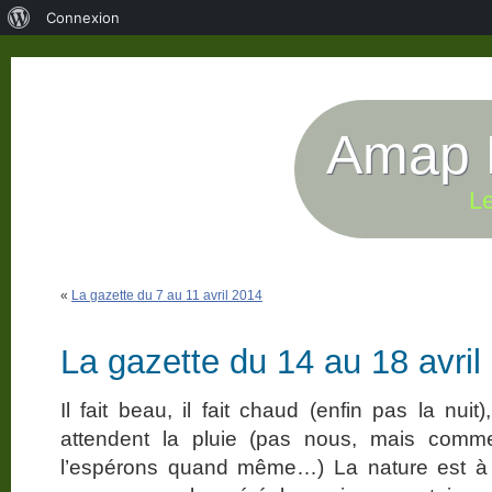
À
Connexion
propos
de
WordPress
Amap P
Le
«
La gazette du 7 au 11 avril 2014
La gazette du 14 au 18 avril
Il fait beau, il fait chaud (enfin pas la nu
attendent la pluie (pas nous, mais comm
l’espérons quand même…) La nature est à l