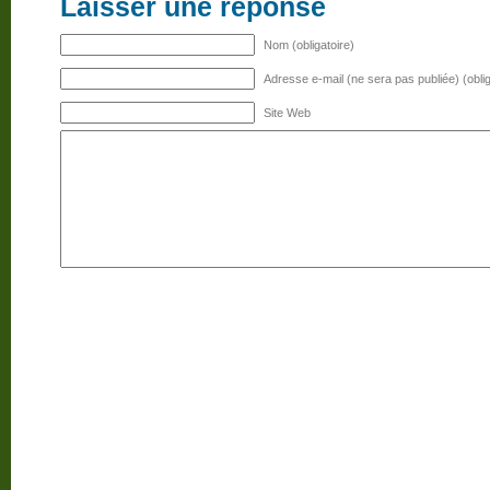
Laisser une réponse
Nom (obligatoire)
Adresse e-mail (ne sera pas publiée) (oblig
Site Web